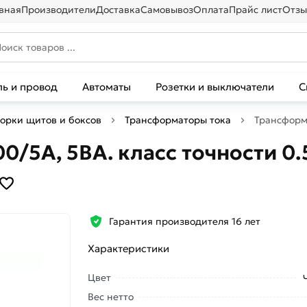
вная
Производители
Доставка
Самовывоз
Оплата
Прайс лист
Отзы
ль и провод
Автоматы
Розетки и выключатели
С
борки щитов и боксов
Трансформаторы тока
Трансформа
0/5А, 5ВА. класс точности 0.
Гарантия производителя 16 лет
Характеристики
Цвет
Вес нетто