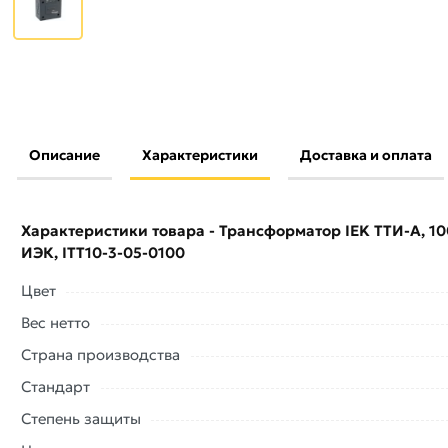
Описание
Характеристики
Доставка и оплата
Условия доставки и цены на товар Трансформатор IEK ТТИ-
ITT10-3-05-0100 из категории
Трансформаторы тока
дейст
Характеристики товара - Трансформатор IEK ТТИ-А, 100
Наши профессиональные менеджеры обработают заказ и 
ИЭК, ITT10-3-05-0100
доставки или самовывоза. Перед оформлением онлайн з
описанием, характеристиками и отзывами.
Цвет
Данний товар от производителя
сертифицирован, соответ
Вес нетто
купленного товарa в течение 7 дней (наличие чека обязат
Страна производства
Стандарт
Степень защиты