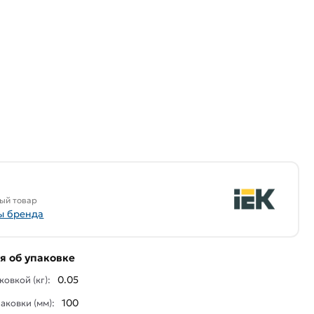
ый товар
ы бренда
 об упаковке
0.05
ковкой (кг):
100
аковки (мм):