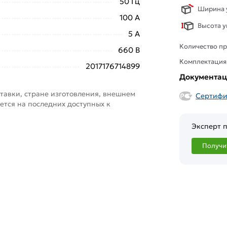
50 Гц
Ширина у
100 А
Высота у
5 А
Количество пр
660 В
Комплектация
2017176714899
Документа
тавки, стране изготовления, внешнем
Сертифи
ется на последних доступных к
Эксперт п
Получи