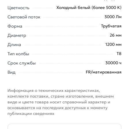
Цветность
Холодный белый (более 5000 К)
Условия доставки и цены на товар Светодиодная
лампа IN HOME LED-T8-М-PRO 30Вт, 230В, G13,
Световой поток
3000 Лм
6500К, 3000Лм, 1200мм, матовая 4690612031026 из
Форма
Трубчатая
категории
Светодиодные (LED)
действительны в
Москве и области.
Диаметр
26 мм
Длина
1200 мм
Наши профессиональные менеджеры обработают
заказ и свяжутся с Вами для согласования условий
Тип колбы
T8
доставки или самовывоза. Перед оформлением
Срок службы
30000 ч
онлайн заказа рекомендуем ознакомиться с
Вид
FR/матированная
описанием, характеристиками и отзывами.
Данний товар от производителя
сертифицирован,
соответствует всем стандартам качества. Возврат
Информация о технических характеристиках,
комплекте поставки, стране изготовления, внешнем
купленного товарa в течение 7 дней (наличие чека
виде и цвете товара носит справочный характер и
обязательно).
основывается на последних доступных к моменту
публикации сведениях