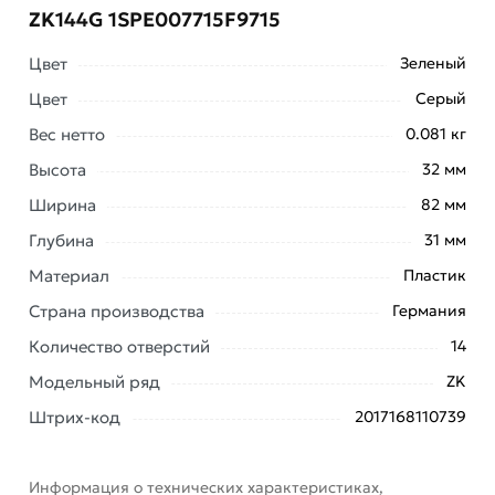
ZK144G 1SPE007715F9715
Цвет
Зеленый
Цвет
Серый
Вес нетто
0.081 кг
Условия доставки и цены на товар Клеммник
Высота
32 мм
самозажимной ABB PE 14x4+4x25мм ZK144G
1SPE007715F9715 из категории
Шины заземления и
Ширина
82 мм
нейтрали
действительны в Москве и области.
Глубина
31 мм
Наши профессиональные менеджеры обработают
Материал
Пластик
заказ и свяжутся с Вами для согласования условий
Страна производства
Германия
доставки или самовывоза. Перед оформлением
онлайн заказа рекомендуем ознакомиться с
Количество отверстий
14
описанием, характеристиками и отзывами.
Модельный ряд
ZK
Данний товар от производителя
сертифицирован,
Штрих-код
2017168110739
соответствует всем стандартам качества. Возврат
купленного товарa в течение 7 дней (наличие чека
обязательно).
Информация о технических характеристиках,