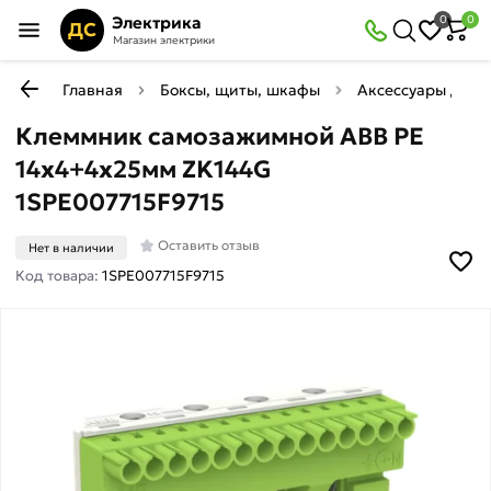
Электрика
0
0
ДС
Магазин электрики
Главная
Боксы, щиты, шкафы
Аксессуары для 
Клеммник самозажимной ABB PE
14x4+4x25мм ZK144G
1SPE007715F9715
Оставить отзыв
Нет в наличии
Код товара:
1SPE007715F9715