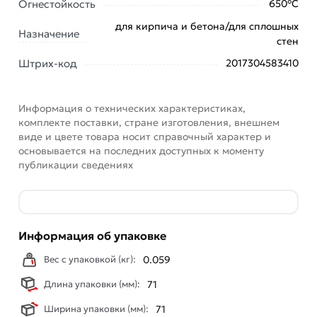
Условия доставки и цены на товар Установочная
Огнестойкость
650°С
коробка для сплошной стены 68х40 из категории
для кирпича и бетона/для сплошных
Назначение
Подрозетники
действительны в Москве и области.
стен
Наши профессиональные менеджеры обработают
Штрих-код
2017304583410
заказ и свяжутся с Вами для согласования условий
доставки или самовывоза. Перед оформлением
Информация о технических характеристиках,
онлайн заказа рекомендуем ознакомиться с
комплекте поставки, стране изготовления, внешнем
описанием, характеристиками и отзывами.
виде и цвете товара носит справочный характер и
основывается на последних доступных к моменту
Данний товар от производителя
сертифицирован,
публикации сведениях
соответствует всем стандартам качества. Возврат
купленного товарa в течение 7 дней (наличие чека
обязательно).
Информация об упаковке
Вес с упаковкой (кг):
0.059
Длина упаковки (мм):
71
Ширина упаковки (мм):
71