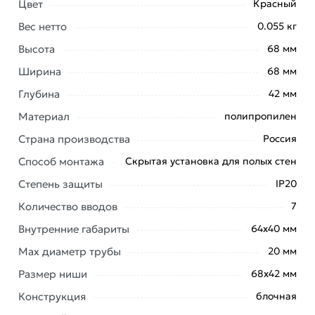
Цвет
Красный
Вес нетто
0.055 кг
Высота
68 мм
Ширина
68 мм
Глубина
42 мм
Установочная коробка для сплошной стены HEGEL
Материал
полипропилен
КУ1101-И предназначена для установки в сплошные
Страна производства
Россия
кирпичные, бетонные, гипсокартонные и другие
полые стены.
Способ монтажа
Скрытая установка для полых стен
Коробки позволяют осуществлять монтаж
Степень защиты
IP20
электрических розеток, выключателей, диммеров и
Количество вводов
7
других электроустановочных изделий на винтах или
Внутренние габариты
64х40 мм
металлических захватах.
Max диаметр трубы
20 мм
Материал коробок является безгалогенным («HF» —
Размер ниши
halogen-free), не содержит вредных для здоровья
68х42 мм
веществ.
Конструкция
блочная