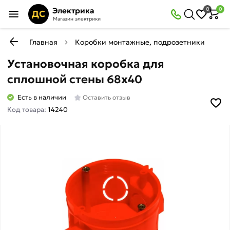
Электрика
0
0
ДС
Магазин электрики
Главная
Коробки монтажные, подрозетники
П
Установочная коробка для
сплошной стены 68х40
Есть в наличии
Оставить отзыв
Код товара:
14240