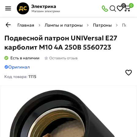
Электрика
0
0
ДС
Магазин электрики
Главная
Лампы и патроны
Патроны
Подвес
Подвесной патрон UNIVersal Е27
карболит М10 4А 250В 5560723
Есть в наличии
Оставить отзыв
Оригинал
Код товара:
1115