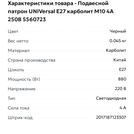
Характеристики товара - Подвесной
патрон UNIVersal Е27 карболит М10 4А
250В 5560723
Цвет
Черный
Вес нетто
0.045 кг
Материал
Карболит
Страна производства
Китай
Цоколь
E27
Условия доставки и цены на товар Подвесной патрон
Мощность (Вт)
880
UNIVersal Е27 карболит М10 4А 250В 5560723 из
Напряжение
220 В
категории
Патроны
действительны в Москве и
области.
Тип
Светодиодная
Сила тока
4 А
Наши профессиональные менеджеры обработают
заказ и свяжутся с Вами для согласования условий
Штрих-код
2017187123307
доставки или самовывоза. Перед оформлением
онлайн заказа рекомендуем ознакомиться с