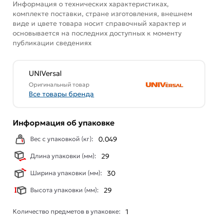
Информация о технических характеристиках,
описанием, характеристиками и отзывами.
комплекте поставки, стране изготовления, внешнем
Данний товар от производителя
сертифицирован,
виде и цвете товара носит справочный характер и
основывается на последних доступных к моменту
соответствует всем стандартам качества. Возврат
публикации сведениях
купленного товарa в течение 7 дней (наличие чека
обязательно).
UNIVersal
Оригинальный товар
Все товары бренда
Информация об упаковке
Вес с упаковкой (кг):
0.049
Длина упаковки (мм):
29
Ширина упаковки (мм):
30
Высота упаковки (мм):
29
Количество предметов в упаковке:
1