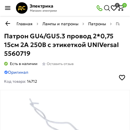
Электрика
0
0
ДС
Магазин электрики
Главная
Лампы и патроны
Патроны
Патрон
Патрон GU4/GU5.3 провод 2*0,75
15см 2А 250В c этикеткой UNIVersal
5560719
Есть в наличии
Оставить отзыв
Оригинал
Код товара:
14712