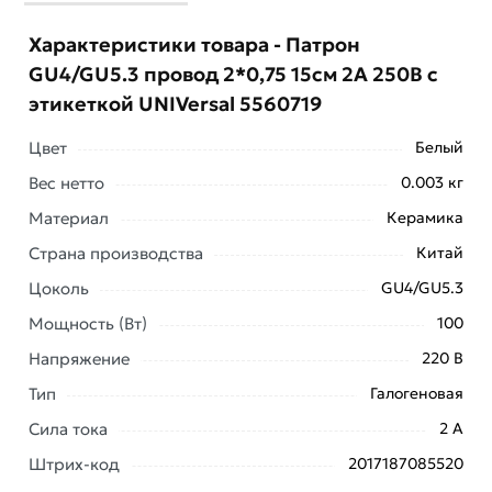
Характеристики товара - Патрон
GU4/GU5.3 провод 2*0,75 15см 2А 250В c
этикеткой UNIVersal 5560719
Цвет
Белый
Вес нетто
0.003 кг
Материал
Керамика
Страна производства
Китай
Цоколь
GU4/GU5.3
Условия доставки и цены на товар Патрон GU4/GU5.3
провод 2*0,75 15см 2А 250В c этикеткой UNIVersal
Мощность (Вт)
100
5560719 из категории
Патроны
действительны в
Напряжение
220 В
Москве и области.
Тип
Галогеновая
Наши профессиональные менеджеры обработают
Сила тока
2 А
заказ и свяжутся с Вами для согласования условий
Штрих-код
доставки или самовывоза. Перед оформлением
2017187085520
онлайн заказа рекомендуем ознакомиться с