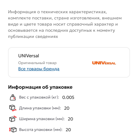
описанием, характеристиками и отзывами.
Информация о технических характеристиках,
комплекте поставки, стране изготовления, внешнем
Данний товар от производителя
сертифицирован,
виде и цвете товара носит справочный характер и
соответствует всем стандартам качества. Возврат
основывается на последних доступных к моменту
купленного товарa в течение 7 дней (наличие чека
публикации сведениях
обязательно).
UNIVersal
Оригинальный товар
Все товары бренда
Информация об упаковке
Вес с упаковкой (кг):
0.005
Длина упаковки (мм):
20
Ширина упаковки (мм):
20
Высота упаковки (мм):
20