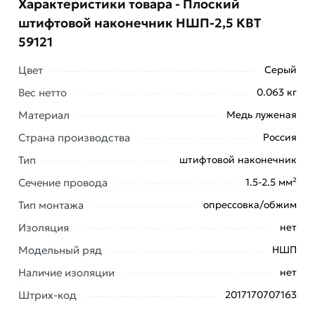
Характеристики товара - Плоский
штифтовой наконечник НШП-2,5 КВТ
59121
Цвет
Серый
Вес нетто
0.063 кг
Условия доставки и цены на товар Плоский
Материал
Медь луженая
штифтовой наконечник НШП-2,5 КВТ 59121 из
Страна производства
Россия
категории
Наконечник штыревой плоский НШП
действительны в Москве и области.
Тип
штифтовой наконечник
Сечение провода
1.5-2.5 мм²
Наши профессиональные менеджеры обработают
заказ и свяжутся с Вами для согласования условий
Тип монтажа
опрессовка/обжим
доставки или самовывоза. Перед оформлением
Изоляция
нет
онлайн заказа рекомендуем ознакомиться с
описанием, характеристиками и отзывами.
Модельный ряд
НШП
Наличие изоляции
нет
Данний товар от производителя
сертифицирован,
соответствует всем стандартам качества. Возврат
Штрих-код
2017170707163
купленного товарa в течение 7 дней (наличие чека