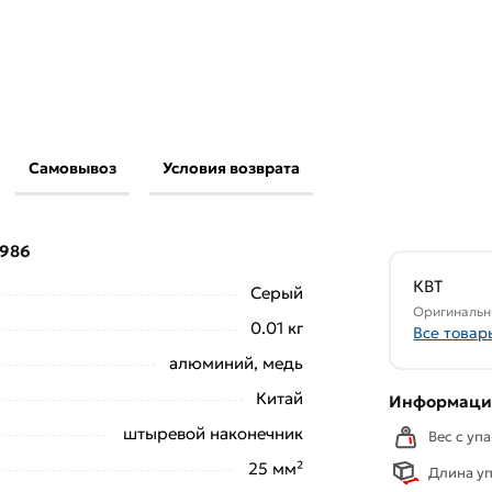
Самовывоз
Условия возврата
 25 81986 из категории
Наконечник
ти.
1986
свяжутся с Вами для согласования условий
аказа рекомендуем ознакомиться с
КВТ
Серый
Оригинальн
0.01 кг
Все товар
ствует всем стандартам качества. Возврат
алюминий, медь
ельно).
Китай
Информация
штыревой наконечник
Вес с упа
25 мм²
Длина уп