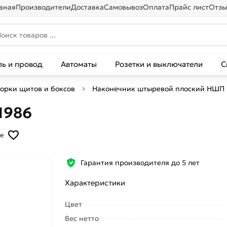
вная
Производители
Доставка
Самовывоз
Оплата
Прайс лист
Отзы
ль и провод
Автоматы
Розетки и выключатели
С
борки щитов и боксов
Наконечник штыревой плоский НШП
1986
е
Гарантия производителя до 5 лет
Характеристики
Цвет
Вес нетто