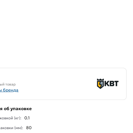
ый товар
ы бренда
 об упаковке
0.1
ковкой (кг):
80
аковки (мм):