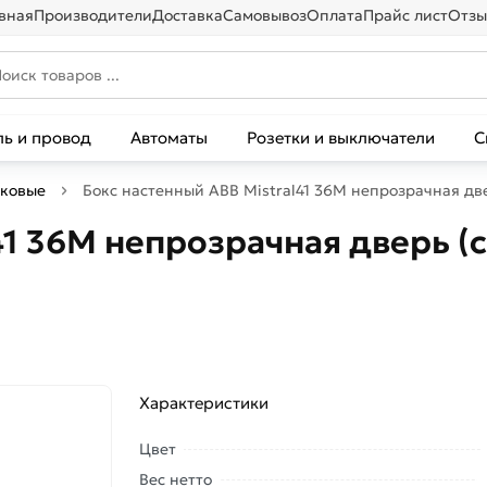
вная
Производители
Доставка
Самовывоз
Оплата
Прайс лист
Отзы
ль и провод
Автоматы
Розетки и выключатели
С
иковые
Бокс настенный ABB Mistral41 36М непрозрачная дв
41 36М непрозрачная дверь (
Характеристики
Цвет
Вес нетто