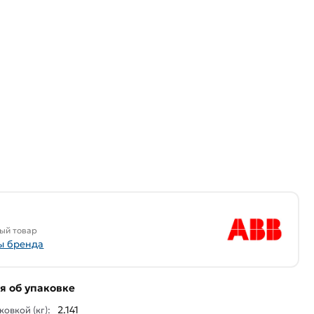
ый товар
ы бренда
 об упаковке
2.141
ковкой (кг):