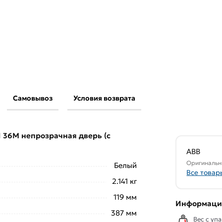
Самовывоз
Условия возврата
stral41 36М непрозрачная дверь (с клемм) 2
ластиковые
действительны в Москве и
1 36М непрозрачная дверь (с
свяжутся с Вами для согласования условий
ABB
аказа рекомендуем ознакомиться с
Оригинальн
Белый
Все товар
2.141 кг
ствует всем стандартам качества. Возврат
119 мм
ельно).
Информация
387 мм
Вес с упа