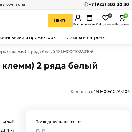
+7 (925) 302 30 30
вы
Контакты
0
0
Найти
Войти
Заказы
Избранное
Корзина
ветильники и прожекторы
Лампы и патроны
ерь (с клемм) 2 ряда белый 1SLM004102A3106
с клемм) 2 ряда белый
Код товара:
1SLM004102A3106
Последняя цена за шт
Белый
0
2.141 кг
₽