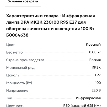
Условия возврата
Характеристики товара - Инфракрасная
лампа ЭРА ИКЗК 230100 R95 E27 для
обогрева животных и освещения 100 Вт
Б0064638
Цвет
Красный
Вес нетто
0.08 кг
Страна производства
Россия
Модельный ряд
ИКЗК
Цоколь
E27
Мощность (Вт)
100
Условия доставки и цены на товар Инфракрасная
лампа ЭРА ИКЗК 230100 R95 E27 для обогрева
Напряжение
220 В
животных и освещения 100 Вт Б0064638 из
Тип
Инфракрасная
категории
Лампы инфракрасные
действительны в
Москве и области.
Цветность
RED (красный 625 NM)