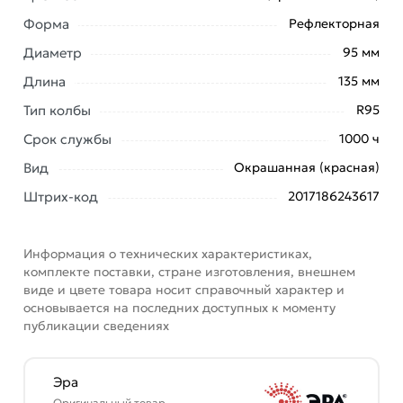
Форма
Рефлекторная
Наши профессиональные менеджеры обработают
заказ и свяжутся с Вами для согласования условий
Диаметр
95 мм
доставки или самовывоза. Перед оформлением
Длина
135 мм
онлайн заказа рекомендуем ознакомиться с
описанием, характеристиками и отзывами.
Тип колбы
R95
Срок службы
1000 ч
Данний товар от производителя
сертифицирован,
соответствует всем стандартам качества. Возврат
Вид
Окрашанная (красная)
купленного товарa в течение 7 дней (наличие чека
Штрих-код
2017186243617
обязательно).
Информация о технических характеристиках,
комплекте поставки, стране изготовления, внешнем
виде и цвете товара носит справочный характер и
основывается на последних доступных к моменту
публикации сведениях
Эра
Оригинальный товар