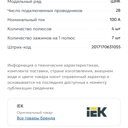
Модельный ряд
ШНК
соответствует всем стандартам качества. Возврат
купленного товарa в течение 7 дней (наличие чека
Число подключенных проводников
28
обязательно).
Номинальный ток
100 А
Количество полюсов
4 шт
Количество зажимов на 1 полюс
7 шт
Штрих-код
2017170631055
Информация о технических характеристиках,
комплекте поставки, стране изготовления, внешнем
виде и цвете товара носит справочный характер и
основывается на последних доступных к моменту
публикации сведениях
IEK
Оригинальный товар
Все товары бренда