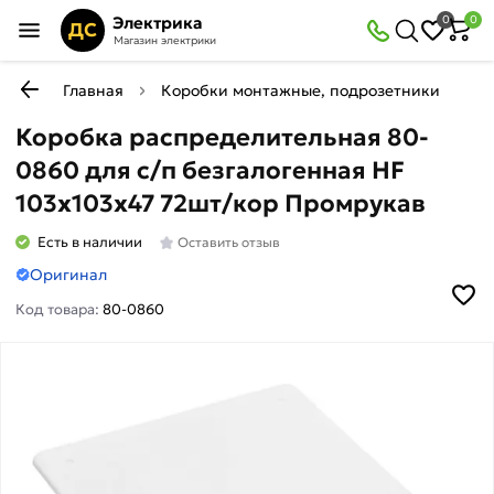
Электрика
0
0
ДС
Магазин электрики
Главная
Коробки монтажные, подрозетники
К
Коробка распределительная 80-
0860 для с/п безгалогенная HF
103х103х47 72шт/кор Промрукав
Есть в наличии
Оставить отзыв
Оригинал
Код товара:
80-0860