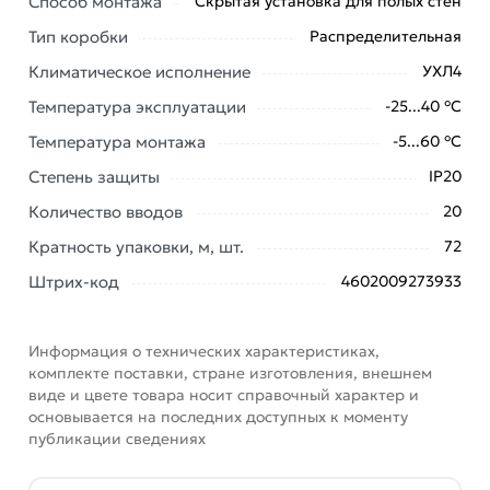
Способ монтажа
Коробка обеспечивает пожарную безопасность при
Скрытая установка для полых стен
прокладке электропроводки внутри стен, потолков
Тип коробки
Распределительная
зданий и сооружений. Коробка имеет высокую
Климатическое исполнение
УХЛ4
стойкость к воспламенению.
Температура эксплуатации
-25...40 °C
Материал изготовления коробки является
Температура монтажа
-5...60 °C
безгалогенным, что позволяет использовать изделие
в общественных местах, с высоким скоплением
Степень защиты
IP20
людей.
Количество вводов
20
Условия доставки и цены на товар Коробка
Кратность упаковки, м, шт.
72
распределительная 80-0860 для с/п безгалогенная
Штрих-код
4602009273933
HF 103х103х47 72шт/кор Промрукав из категории
Коробки распаячные скрытой проводки
действительны в Москве и области.
Информация о технических характеристиках,
комплекте поставки, стране изготовления, внешнем
Наши профессиональные менеджеры обработают
виде и цвете товара носит справочный характер и
заказ и свяжутся с Вами для согласования условий
основывается на последних доступных к моменту
доставки или самовывоза. Перед оформлением
публикации сведениях
онлайн заказа рекомендуем ознакомиться с
описанием, характеристиками и отзывами.