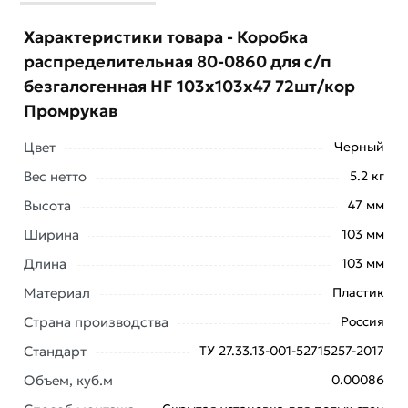
Характеристики товара - Коробка
распределительная 80-0860 для с/п
безгалогенная HF 103х103х47 72шт/кор
Промрукав
Цвет
Черный
Вес нетто
5.2 кг
Высота
47 мм
Ширина
103 мм
Длина
103 мм
Распределительная коробка Промрукав для с/п
Материал
Пластик
безгалогенная HF 103х103х47 1 шт 80-0860
Страна производства
Россия
применяется для защиты мест соединения проводов
Стандарт
ТУ 27.33.13-001-52715257-2017
и кабелей от механических повреждений и от
проникновения посторонних предметов.
Объем, куб.м
0.00086