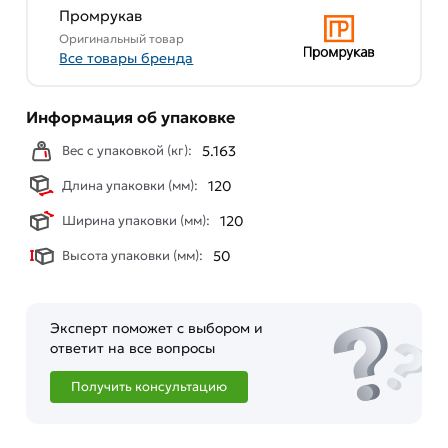
Промрукав
Данний товар от производителя
сертифицирован,
Оригинальный товар
соответствует всем стандартам качества. Возврат
Все товары бренда
купленного товарa в течение 7 дней (наличие чека
обязательно).
Информация об упаковке
Вес с упаковкой (кг):
5.163
Длина упаковки (мм):
120
Ширина упаковки (мм):
120
Высота упаковки (мм):
50
Эксперт поможет с выбором и
ответит на все вопросы
Получить консультацию