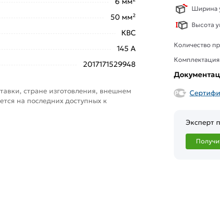
6 мм²
Ширина у
50 мм²
Высота у
КВС
Количество пр
145 А
Комплектация
2017171529948
Документа
тавки, стране изготовления, внешнем
Сертифи
ется на последних доступных к
Эксперт п
Получи