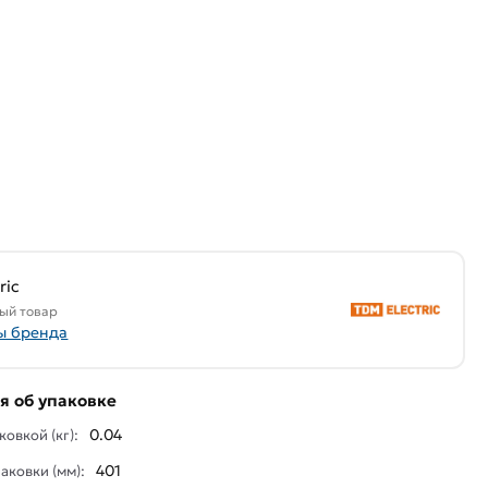
ric
ый товар
ы бренда
 об упаковке
0.04
ковкой (кг):
401
аковки (мм):