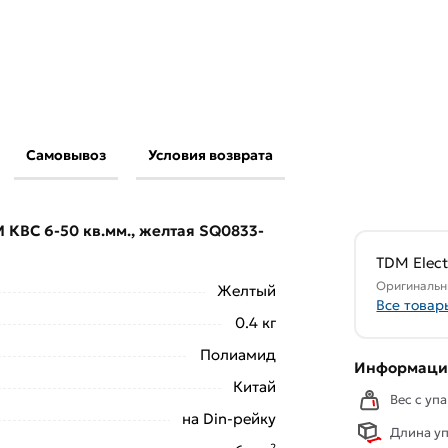
Самовывоз
Условия возврата
ма TDM КВС 6-50 кв.мм., желтая SQ0833-
ительны в Москве и области.
 КВС 6-50 кв.мм., желтая SQ0833-
свяжутся с Вами для согласования условий
аказа рекомендуем ознакомиться с
TDM Elect
Оригинальн
Желтый
Все товар
ствует всем стандартам качества. Возврат
0.4 кг
ельно).
Полиамид
Информация
Китай
Вес с упа
на Din-рейку
Длина уп