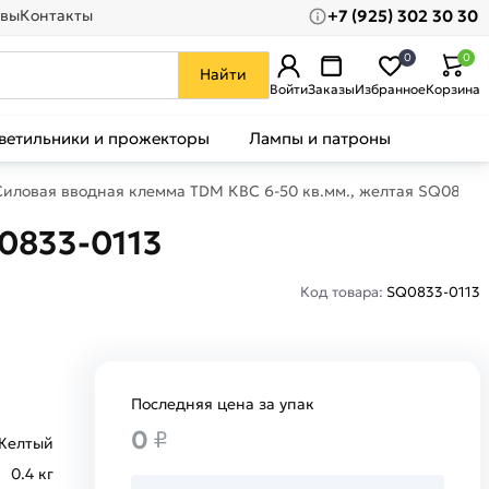
+7 (925) 302 30 30
вы
Контакты
0
0
Найти
Войти
Заказы
Избранное
Корзина
ветильники и прожекторы
Лампы и патроны
Силовая вводная клемма TDM КВС 6-50 кв.мм., желтая SQ0833-
0833-0113
Код товара:
SQ0833-0113
Последняя цена за упак
0
₽
Желтый
0.4 кг