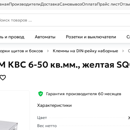
вная
Производители
Доставка
Самовывоз
Оплата
Прайс лист
Отзы
ль и провод
Автоматы
Розетки и выключатели
С
борки щитов и боксов
Клеммы на DIN-рейку наборные
 КВС 6-50 кв.мм., желтая SQ
Гарантия производителя 60 месяцев
Характеристики
Цвет
Вес нетто