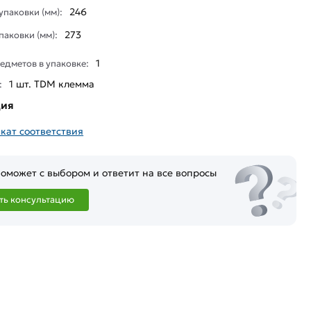
246
паковки (мм):
273
паковки (мм):
1
едметов в упаковке:
1 шт. TDM клемма
:
ция
кат соответствия
оможет с выбором и ответит на все вопросы
ть консультацию