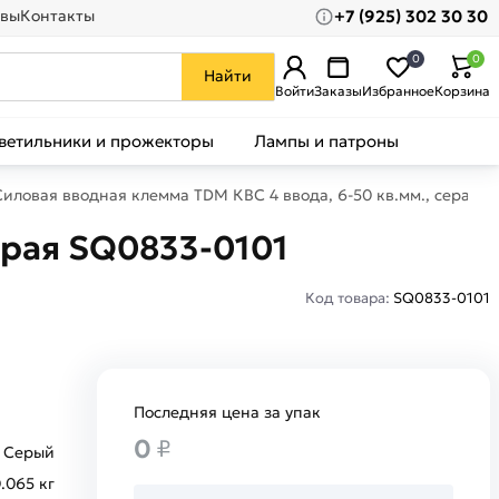
+7 (925) 302 30 30
вы
Контакты
0
0
Найти
Войти
Заказы
Избранное
Корзина
ветильники и прожекторы
Лампы и патроны
Силовая вводная клемма TDM КВС 4 ввода, 6-50 кв.мм., серая 
ерая SQ0833-0101
Код товара:
SQ0833-0101
Последняя цена за упак
0
₽
Серый
.065 кг