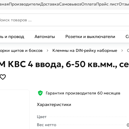
вная
Производители
Доставка
Самовывоз
Оплата
Прайс лист
Отзы
ль и провод
Автоматы
Розетки и выключатели
С
борки щитов и боксов
Клеммы на DIN-рейку наборные
 КВС 4 ввода, 6-50 кв.мм., с
Гарантия производителя 60 месяцев
Характеристики
Цвет
Вес нетто
0