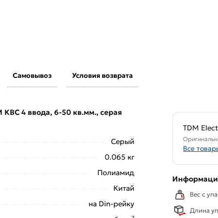
Самовывоз
Условия возврата
а TDM КВС 4 ввода, 6-50 кв.мм., серая
ые
действительны в Москве и области.
КВС 4 ввода, 6-50 кв.мм., серая
свяжутся с Вами для согласования условий
аказа рекомендуем ознакомиться с
TDM Elect
Оригинальн
Серый
Все товар
ствует всем стандартам качества. Возврат
0.065 кг
ельно).
Полиамид
Информация
Китай
Вес с упа
на Din-рейку
Длина уп