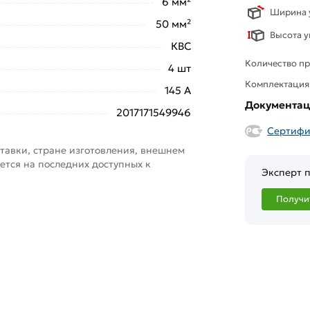
6 мм²
Ширина у
50 мм²
Высота у
КВС
Количество пр
4 шт
Комплектация
145 А
Документа
2017171549946
Сертифи
тавки, стране изготовления, внешнем
ется на последних доступных к
Эксперт п
Получи