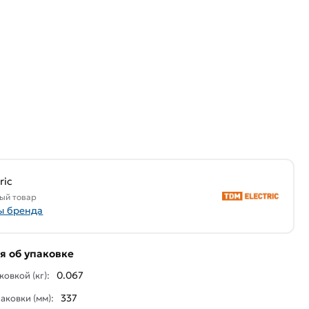
ric
ый товар
ы бренда
 об упаковке
0.067
ковкой (кг):
337
аковки (мм):