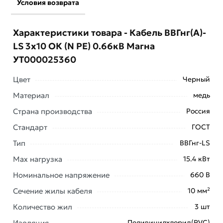
Условия возврата
Характеристики товара - Кабель ВВГнг(А)-
LS 3х10 ОК (N PE) 0.66кВ Магна
УТ000025360
Цвет
Черный
Материал
медь
Страна производства
Россия
Стандарт
ГОСТ
Тип
ВВГнг-LS
Max нагрузка
15.4 кВт
Кабель ВВГнг(А)-LS 3х10 ОК (N PE) 0.66кВ (м) Магна
Номинальное напряжение
660 В
УТ000025360 предназначен для передачи и
распределения электрической энергии в
Сечение жилы кабеля
10 мм²
стационарных установках.
Количество жил
3 шт
Преимущества:
Изоляция
Поливинилхлорид(PVC)