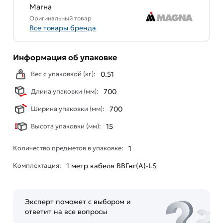
действительны в Москве и области.
Магна
Оригинальный товар
Наши профессиональные менеджеры обработают
Все товары бренда
заказ и свяжутся с Вами для согласования условий
доставки или самовывоза. Перед оформлением
онлайн заказа рекомендуем ознакомиться с
Информация об упаковке
описанием, характеристиками и отзывами.
Вес с упаковкой (кг):
0.51
Данний товар от производителя
сертифицирован,
Длина упаковки (мм):
700
соответствует всем стандартам качества. Возврат
купленного товарa в течение 7 дней (наличие чека
Ширина упаковки (мм):
700
обязательно).
Высота упаковки (мм):
15
Количество предметов в упаковке:
1
Комплектация:
1 метр кабеля ВВГнг(A)-LS
Эксперт поможет с выбором и
ответит на все вопросы