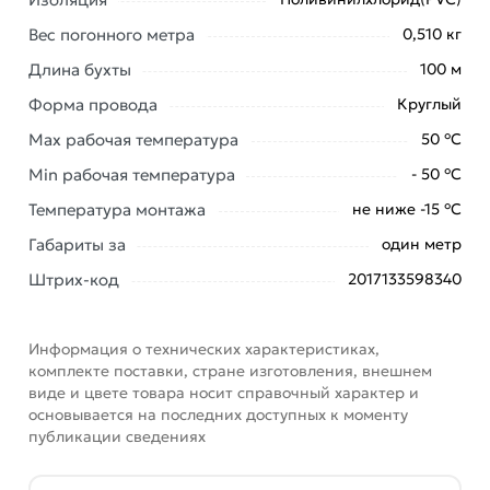
Вес погонного метра
0,510 кг
Универсальность - важное достоинство,
которое имеет силовой кабель, применять
Длина бухты
100 м
его возможно не только в помещении, но и
Форма провода
Круглый
на улице.
Max рабочая температура
50 °С
Безопасность - ВВГ кабели допустимо
использовать даже в помещениях из
Min рабочая температура
- 50 °С
дерева, где риск воспламеняемости очень
Температура монтажа
не ниже -15 °С
высокий. Даже если случится короткое
Габариты за
один метр
замыкание, благодаря обмотке кабеля
пожара удастся избежать.
Штрих-код
2017133598340
Прокладка кабеля осуществляется без
дополнительного подогрева (температура
Информация о технических характеристиках,
не ниже -15 °С).
комплекте поставки, стране изготовления, внешнем
виде и цвете товара носит справочный характер и
основывается на последних доступных к моменту
Условия доставки и цены на товар Кабель ВВГнг(А)-LS
публикации сведениях
3х10 ОК (N PE) 0.66кВ Магна УТ000025360 из
категории
Кабель силовой медный ВВГнг LS