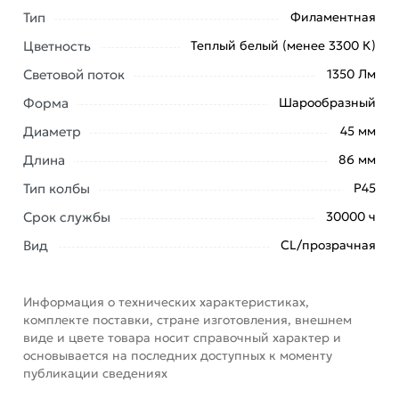
Светодиодные (LED)
действительны в Москве и
Тип
Филаментная
области.
Цветность
Теплый белый (менее 3300 К)
Наши профессиональные менеджеры обработают
Световой поток
1350 Лм
заказ и свяжутся с Вами для согласования условий
доставки или самовывоза. Перед оформлением
Форма
Шарообразный
онлайн заказа рекомендуем ознакомиться с
Диаметр
45 мм
описанием, характеристиками и отзывами.
Длина
86 мм
Данний товар от производителя
сертифицирован,
Тип колбы
Р45
соответствует всем стандартам качества. Возврат
Срок службы
купленного товарa в течение 7 дней (наличие чека
30000 ч
обязательно).
Вид
CL/прозрачная
Информация о технических характеристиках,
комплекте поставки, стране изготовления, внешнем
виде и цвете товара носит справочный характер и
основывается на последних доступных к моменту
публикации сведениях