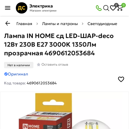
Электрика
0
0
ДС
Магазин электрики
Главная
Лампы и патроны
Светодиодные (LED)
Лампа IN HOME сд LED-ШАР-deco
12Вт 230В Е27 3000К 1350Лм
прозрачная 4690612053684
Оставить отзыв
Нет в наличии
Оригинал
Код товара:
4690612053684