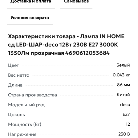
Доставка и оплата
Самовывоз
Условия возврата
Характеристики товара - Лампа IN HOME
сд LED-ШАР-deco 12Вт 230В Е27 3000К
1350Лм прозрачная 4690612053684
Цвет
Белый
Вес нетто
0.043 кг
Длина
86 мм
Страна производства
Китай
Модельный ряд
deco
Цоколь
E27
Условия доставки и цены на товар Лампа IN HOME сд
Мощность (Вт)
12
LED-ШАР-deco 12Вт 230В Е27 3000К 1350Лм
прозрачная 4690612053684 из категории
Напряжение
230 В