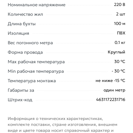
Номинальное напряжение
220 В
области.
Количество жил
2 шт
Наши профессиональные менеджеры обработают
Длина бухты
100 м
заказ и свяжутся с Вами для согласования условий
доставки или самовывоза. Перед оформлением
Изоляция
ПВХ
онлайн заказа рекомендуем ознакомиться с
Вес погонного метра
0.1 кг
описанием, характеристиками и отзывами.
Форма провода
Круглый
Данний товар от производителя
сертифицирован,
Max рабочая температура
30 °С
соответствует всем стандартам качества. Возврат
купленного товарa в течение 7 дней (наличие чека
Min рабочая температура
- 30 °С
обязательно).
Температура монтажа
не ниже -15 °С
Габариты за
один метр
Штрих-код
4631172231716
Информация о технических характеристиках,
комплекте поставки, стране изготовления, внешнем
виде и цвете товара носит справочный характер и