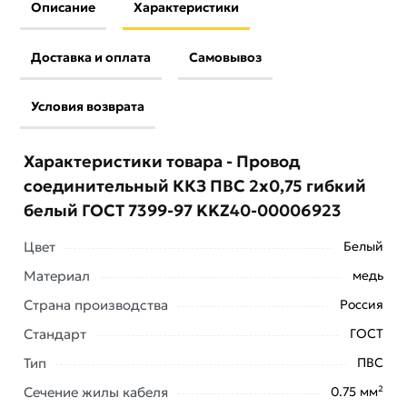
Описание
Характеристики
Доставка и оплата
Самовывоз
Условия возврата
Характеристики товара - Провод
соединительный ККЗ ПВС 2х0,75 гибкий
белый ГОСТ 7399-97 KKZ40-00006923
Цвет
Белый
Материал
медь
Страна производства
Россия
Стандарт
ГОСТ
Условия доставки и цены на товар Провод
Тип
ПВС
соединительный ККЗ ПВС 2х0,75 гибкий белый ГОСТ
7399-97 KKZ40-00006923 из категории
Провод
Сечение жилы кабеля
0.75 мм²
силовой медный ПВС
действительны в Москве и