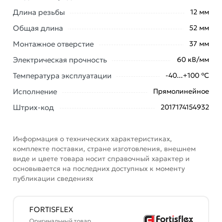
доставки или самовывоза. Перед оформлением
Длина резьбы
12 мм
онлайн заказа рекомендуем ознакомиться с
Общая длина
52 мм
описанием, характеристиками и отзывами.
Монтажное отверстие
37 мм
Данний товар от производителя
сертифицирован,
Электрическая прочность
60 кВ/мм
соответствует всем стандартам качества. Возврат
купленного товарa в течение 7 дней (наличие чека
Температура эксплуатации
-40...+100 °С
обязательно).
Исполнение
Прямолинейное
Штрих-код
2017174154932
Информация о технических характеристиках,
комплекте поставки, стране изготовления, внешнем
виде и цвете товара носит справочный характер и
основывается на последних доступных к моменту
публикации сведениях
FORTISFLEX
Оригинальный товар