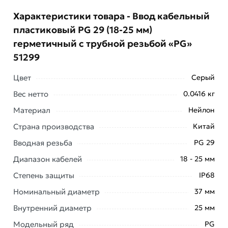
Характеристики товара - Ввод кабельный
пластиковый PG 29 (18-25 мм)
герметичный с трубной резьбой «PG»
51299
Цвет
Серый
Вес нетто
0.0416 кг
Материал
Нейлон
Страна производства
Китай
Вводная резьба
PG 29
Диапазон кабелей
18 - 25 мм
Условия доставки и цены на товар Ввод кабельный
пластиковый PG 29 (18-25 мм) герметичный с
Степень защиты
IP68
трубной резьбой «PG» 51299 из категории
Номинальный диаметр
37 мм
Гермовводы
действительны в Москве и области.
Внутренний диаметр
25 мм
Наши профессиональные менеджеры обработают
Модельный ряд
PG
заказ и свяжутся с Вами для согласования условий