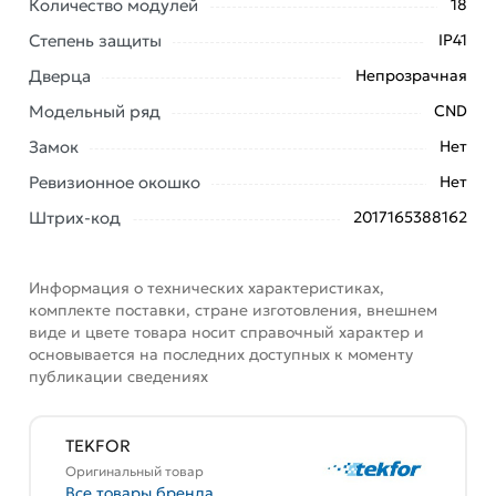
описанием, характеристиками и отзывами.
Количество модулей
18
Степень защиты
IP41
Данний товар от производителя
сертифицирован,
соответствует всем стандартам качества. Возврат
Дверца
Непрозрачная
купленного товарa в течение 7 дней (наличие чека
Модельный ряд
CND
обязательно).
Замок
Нет
Ревизионное окошко
Нет
Штрих-код
2017165388162
Информация о технических характеристиках,
комплекте поставки, стране изготовления, внешнем
виде и цвете товара носит справочный характер и
основывается на последних доступных к моменту
публикации сведениях
TEKFOR
Оригинальный товар
Все товары бренда