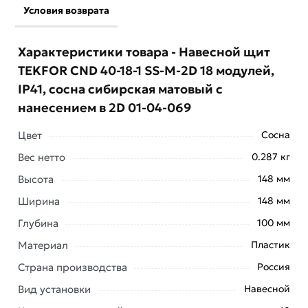
Условия возврата
Характеристики товара - Навесной щит
TEKFOR CND 40-18-1 SS-M-2D 18 модулей,
IP41, сосна сибирская матовый с
нанесением в 2D 01-04-069
Цвет
Сосна
Условия доставки и цены на товар Навесной щит
Вес нетто
0.287 кг
TEKFOR CND 40-18-1 SS-M-2D 18 модулей, IP41, сосна
Высота
148 мм
сибирская матовый с нанесением в 2D 01-04-069 из
Ширина
148 мм
категории
Накладные пластиковые
действительны в
Москве и области.
Глубина
100 мм
Наши профессиональные менеджеры обработают
Материал
Пластик
заказ и свяжутся с Вами для согласования условий
Страна производства
Россия
доставки или самовывоза. Перед оформлением
Вид установки
Навесной
онлайн заказа рекомендуем ознакомиться с